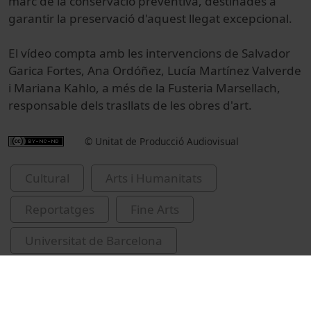
marc de la conservació preventiva, destinades a
garantir la preservació d'aquest llegat excepcional.
El vídeo compta amb les intervencions de Salvador
Garica Fortes, Ana Ordóñez, Lucía Martínez Valverde
i Mariana Kahlo, a més de la Fusteria Marsellach,
responsable dels trasllats de les obres d'art.
© Unitat de Producció Audiovisual
Cultural
Arts i Humanitats
Reportatges
Fine Arts
Universitat de Barcelona
conservació i restauració d'obres d'art
patrimoni cultural