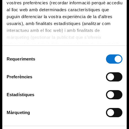
vostres preferències (recordar informació perquè accediu
al lloc web amb determinades característiques que
puguin diferenciar la vostra experiència de la d’altres
usuaris), amb finalitats estadístiques (analitzar com
interactueu amb el lloc web) i amb finalitats de
màrqueting (gestionar la publicitat que s’ofereix
adequant-la en funció dels vostres hàbits de navegació).
Per obtenir més informació sobre les galetes podeu
Selecció
consultar la
Política de galetes del lloc web de la
Requeriments
de
Universitat de Barcelona
.
consentiment
Preferències
Estadístiques
Màrqueting