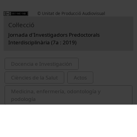
© Unitat de Producció Audiovisual
Col·lecció
Jornada d'Investigadors Predoctorals
Interdisciplinària (7a : 2019)
Docencia e Investigación
Ciències de la Salut
Actos
Medicina, enfermería, odontología y
podología
Universitat de Barcelona
Pavia, Rubén
Jornada d'Investigadors Predoctorals
Interdisciplinària