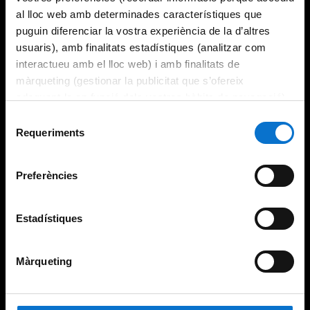
al lloc web amb determinades característiques que
puguin diferenciar la vostra experiència de la d’altres
usuaris), amb finalitats estadístiques (analitzar com
interactueu amb el lloc web) i amb finalitats de
màrqueting (gestionar la publicitat que s’ofereix
adequant-la en funció dels vostres hàbits de navegació).
Per obtenir més informació sobre les galetes podeu
Selecció
consultar la
Política de galetes del lloc web de la
Requeriments
de
Universitat de Barcelona
.
consentiment
Preferències
Estadístiques
Màrqueting