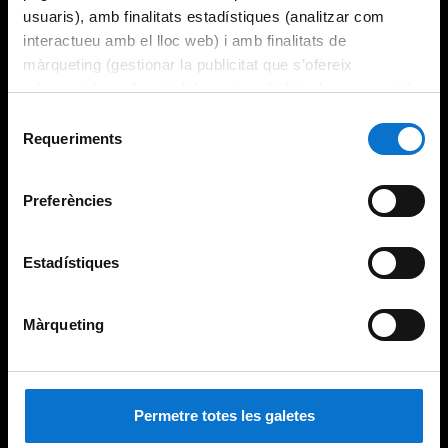
usuaris), amb finalitats estadístiques (analitzar com
interactueu amb el lloc web) i amb finalitats de
màrqueting (gestionar la publicitat que s’ofereix
adequant-la en funció dels vostres hàbits de navegació).
Per obtenir més informació sobre les galetes podeu
Selecció
consultar la
Política de galetes del lloc web de la
Requeriments
de
Universitat de Barcelona
.
consentiment
Preferències
Estadístiques
Màrqueting
Permetre totes les galetes