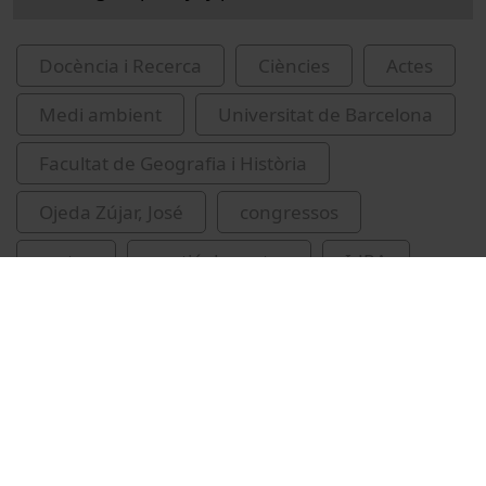
Docència i Recerca
Ciències
Actes
Medi ambient
Universitat de Barcelona
Facultat de Geografia i Història
Ojeda Zújar, José
congressos
costes
gestió de costes
IdRA
Universitat de Barcelona. Institut de Recerca
de l'Aigua