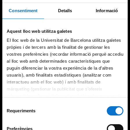
Consentiment
Detalls
Informació
Aquest lloc web utilitza galetes
El lloc web de la Universitat de Barcelona utilitza galetes
pròpies i de tercers amb la finalitat de gestionar les
vostres preferències (recordar informació perquè accediu
al lloc web amb determinades característiques que
puguin diferenciar la vostra experiència de la d’altres
usuaris), amb finalitats estadístiques (analitzar com
interactueu amb el lloc web) i amb finalitats de
màrqueting (gestionar la publicitat que s’ofereix
adequant-la en funció dels vostres hàbits de navegació).
Per obtenir més informació sobre les galetes podeu
Selecció
consultar la
Política de galetes del lloc web de la
Requeriments
de
Universitat de Barcelona
.
consentiment
Preferències