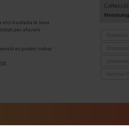
Col·lecció
Metodologi
 ens trasllada la seva
ivitat per afavorir
Docencia 
Entrevist
rvenció es poden trobar
Universit
oli
Sancho i 