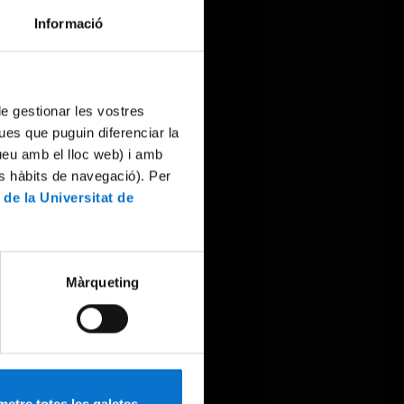
Informació
 de gestionar les vostres
ues que puguin diferenciar la
tueu amb el lloc web) i amb
es hàbits de navegació). Per
 de la Universitat de
Màrqueting