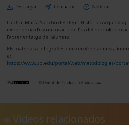
Descargar
Compartir
Notificar
La Dra. Marta Sancho del Dept. Història i Arqueologia
experiència d’estructuració de l’ús del portfoli com act
l’aprenentatge de l’alumne.
Els materials i infografies que recolzen aquesta inte
a:
https://www.ub.edu/portal/web/metodologies/portaf
© Unitat de Producció Audiovisual
Vídeos relacionados