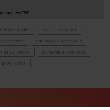
es actives i TIC
e Investigación
Arts i Humanitats
as y debates
Educación y pedagogía
at de Barcelona
portafolis en educació
Planas, Marta