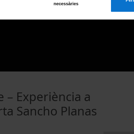
Perm
necessàries
 – Experiència a
rta Sancho Planas