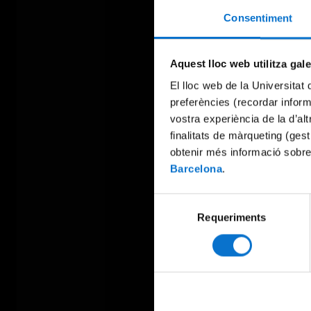
Consentiment
Aquest lloc web utilitza gal
El lloc web de la Universitat 
preferències (recordar infor
vostra experiència de la d’al
finalitats de màrqueting (gest
obtenir més informació sobre
Barcelona
.
Selecció
Requeriments
de
consentiment