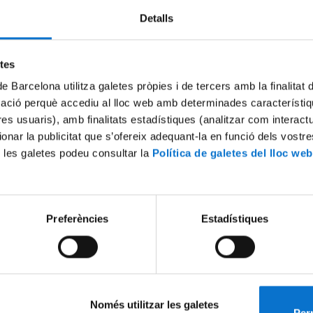
Detalls
Try again
etes
de Barcelona utilitza galetes pròpies i de tercers amb la finalitat
mació perquè accediu al lloc web amb determinades característiq
tres usuaris), amb finalitats estadístiques (analitzar com interac
ionar la publicitat que s’ofereix adequant-la en funció dels vostr
 les galetes podeu consultar la
Política de galetes del lloc web
Preferències
Estadístiques
Només utilitzar les galetes