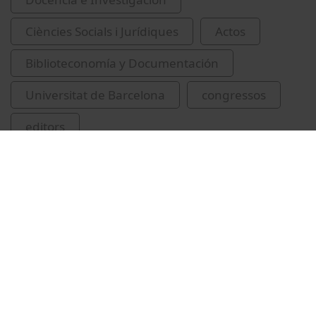
Ciències Socials i Jurídiques
Actos
Biblioteconomía y Documentación
Universitat de Barcelona
congressos
editors
Universitat Politècnica de Catalunya
Vídeos relacionados