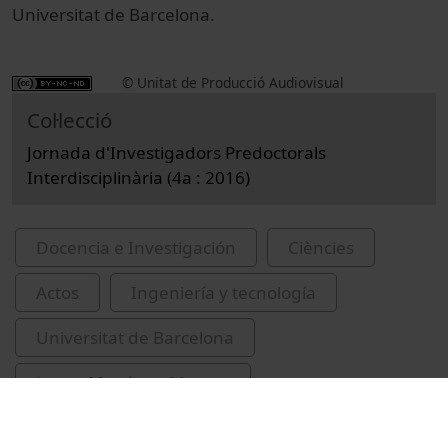
Universitat de Barcelona.
© Unitat de Producció Audiovisual
Col·lecció
Jornada d'Investigadors Predoctorals
Interdisciplinària (4a : 2016)
Docencia e Investigación
Ciències
Actos
Ingeniería y tecnología
Universitat de Barcelona
Lopez Martínez, Montse
Gumí Audenis, Berta