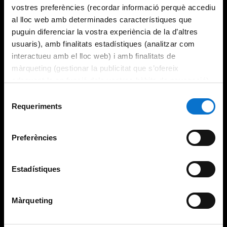
vostres preferències (recordar informació perquè accediu
al lloc web amb determinades característiques que
puguin diferenciar la vostra experiència de la d’altres
usuaris), amb finalitats estadístiques (analitzar com
interactueu amb el lloc web) i amb finalitats de
màrqueting (gestionar la publicitat que s’ofereix
adequant-la en funció dels vostres hàbits de navegació).
Per obtenir més informació sobre les galetes podeu
Selecció
consultar la
Política de galetes del lloc web de la
Requeriments
de
Universitat de Barcelona
.
consentiment
Preferències
Estadístiques
Màrqueting