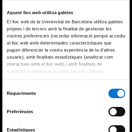
Aquest lloc web utilitza galetes
El lloc web de la Universitat de Barcelona utilitza galetes
pròpies i de tercers amb la finalitat de gestionar les
vostres preferències (recordar informació perquè accediu
al lloc web amb determinades característiques que
puguin diferenciar la vostra experiència de la d’altres
usuaris), amb finalitats estadístiques (analitzar com
interactueu amb el lloc web) i amb finalitats de
màrqueting (gestionar la publicitat que s’ofereix
adequant-la en funció dels vostres hàbits de navegació).
Per obtenir més informació sobre les galetes podeu
Selecció
consultar la
Política de galetes del lloc web de la
Requeriments
de
Universitat de Barcelona
.
consentiment
Preferències
Estadístiques