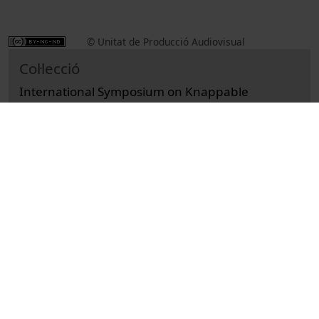
© Unitat de Producció Audiovisual
Col·lecció
International Symposium on Knappable
Materials (10è : 2015)
Docencia e Investigación
Arts i Humanitats
Actos
Historia
Universitat de Barcelona
Facultad de Geografía e Historia
Pottentavida, Ajithprasad