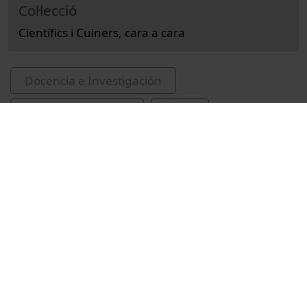
Col·lecció
Científics i Cuiners, cara a cara
Docencia e Investigación
Ciències de la Salut
Actos
Nutrición humana y dietética
Universitat de Barcelona
Facultad de Farmacia y Ciencias de la
Alimentación
cuina
ciència
cuiners
Universitat de Barcelona. Campus de
l'Alimentació de Torribera