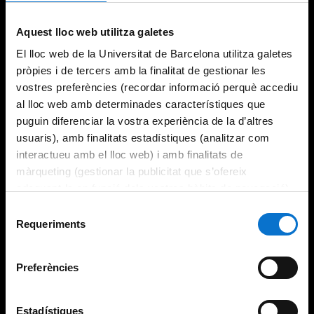
Aquest lloc web utilitza galetes
El lloc web de la Universitat de Barcelona utilitza galetes
pròpies i de tercers amb la finalitat de gestionar les
vostres preferències (recordar informació perquè accediu
al lloc web amb determinades característiques que
puguin diferenciar la vostra experiència de la d’altres
usuaris), amb finalitats estadístiques (analitzar com
interactueu amb el lloc web) i amb finalitats de
màrqueting (gestionar la publicitat que s’ofereix
adequant-la en funció dels vostres hàbits de navegació).
Per obtenir més informació sobre les galetes podeu
Selecció
consultar la
Política de galetes del lloc web de la
Requeriments
de
Universitat de Barcelona
.
consentiment
Preferències
Estadístiques