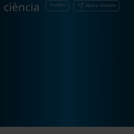
ciència
14
vídeos
Sigue y comparte