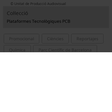
© Unitat de Producció Audiovisual
Col·lecció
Plataformes Tecnològiques PCB
Promocional
Ciències
Reportajes
Química
Parc Científic de Barcelona
Plataforma de Química Combinatòria
Royo Expósito, Miriam