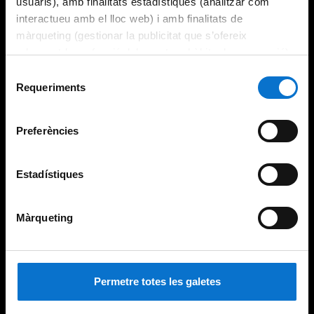
usuaris), amb finalitats estadístiques (analitzar com
interactueu amb el lloc web) i amb finalitats de
màrqueting (gestionar la publicitat que s’ofereix
adequant-la en funció dels vostres hàbits de navegació).
Per obtenir més informació sobre les galetes podeu
Selecció
consultar la
Política de galetes del lloc web de la
Requeriments
de
Universitat de Barcelona
.
consentiment
Preferències
Estadístiques
Màrqueting
Permetre totes les galetes