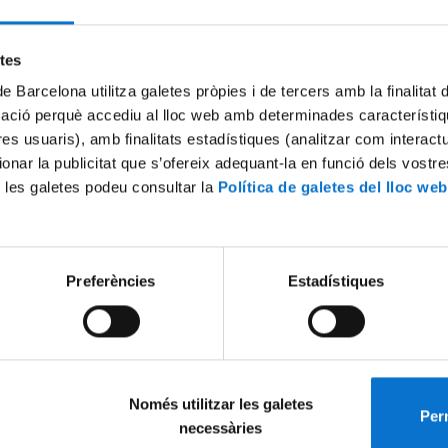
Try again
etes
de Barcelona utilitza galetes pròpies i de tercers amb la finalitat
mació perquè accediu al lloc web amb determinades característiq
tres usuaris), amb finalitats estadístiques (analitzar com interac
ionar la publicitat que s’ofereix adequant-la en funció dels vostr
 les galetes podeu consultar la
Política de galetes del lloc web
Preferències
Estadístiques
Només utilitzar les galetes
Perm
necessàries