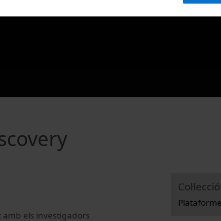
scovery
Col·lecció
Plataform
 amb els investigadors