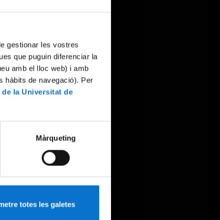
 de gestionar les vostres
ues que puguin diferenciar la
tueu amb el lloc web) i amb
es hàbits de navegació). Per
 de la Universitat de
Màrqueting
etre totes les galetes