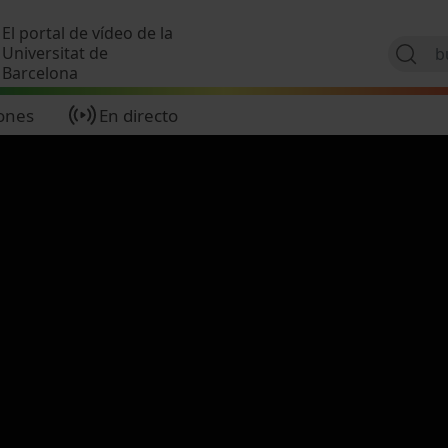
Pasar al contenido principal
El portal de vídeo de la
Universitat de
Barcelona
ones
En directo