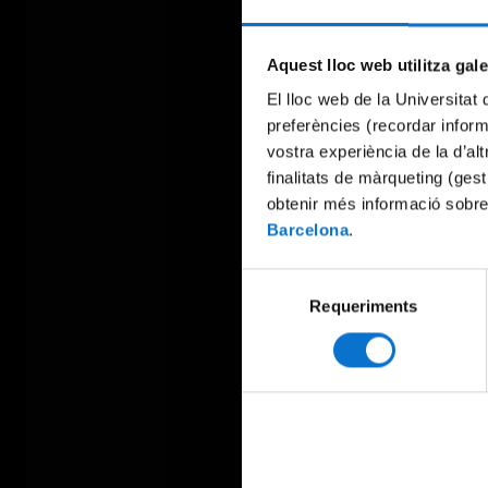
Aquest lloc web utilitza gal
El lloc web de la Universitat 
preferències (recordar infor
vostra experiència de la d’al
finalitats de màrqueting (gest
obtenir més informació sobre
Barcelona
.
Selecció
Requeriments
de
consentiment