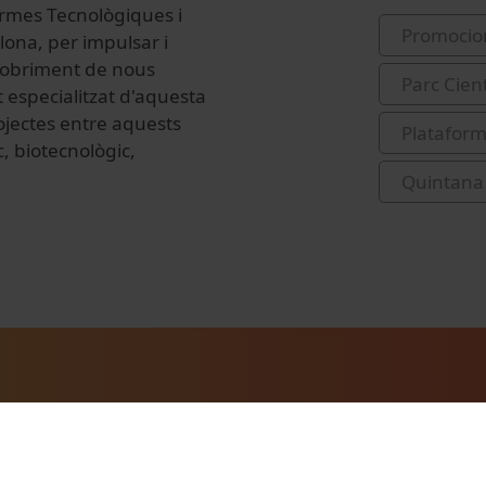
ormes Tecnològiques i
Promocio
lona, per impulsar i
scobriment de nous
Parc Cien
 especialitzat d'aquesta
ojectes entre aquests
Plataform
, biotecnològic,
Quintana 