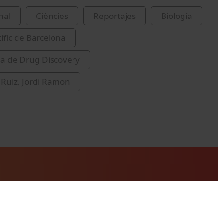
nal
Ciències
Reportajes
Biología
tífic de Barcelona
a de Drug Discovery
Ruiz, Jordi Ramon