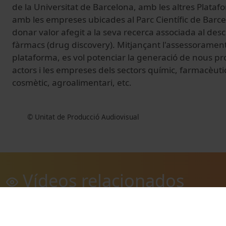
de la Universitat de Barcelona, amb les altres Plataf
amb les empreses ubicades al Parc Científic de Barce
donar valor afegit a la seva recerca associada al de
fàrmacs (drug discovery). Mitjançant l'assessorament
plataforma, es vol potenciar la generació de nous pr
actors i les empreses dels sectors químic, farmacèutic
cosmètic, agroalimentari, etc.
© Unitat de Producció Audiovisual
Vídeos relacionados