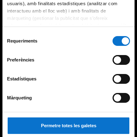
usuaris), amb finalitats estadístiques (analitzar com
interactueu amb el lloc web) i amb finalitats de
màrqueting (gestionar la publicitat que s’ofereix
adequant-la en funció dels vostres hàbits de navegació).
Per obtenir més informació sobre les galetes podeu
Selecció
consultar la
Política de galetes del lloc web de la
Requeriments
de
Universitat de Barcelona
.
consentiment
Preferències
Estadístiques
Màrqueting
Permetre totes les galetes