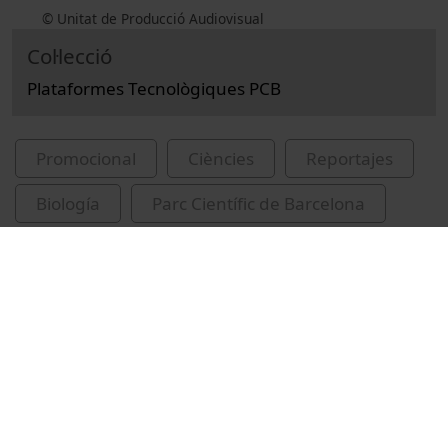
© Unitat de Producció Audiovisual
Col·lecció
Plataformes Tecnològiques PCB
Promocional
Ciències
Reportajes
Biología
Parc Científic de Barcelona
Plataforma de Recerca Aplicada en Animal de
Laboratori
Cañas Perea, Xavier