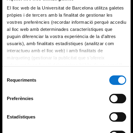
El lloc web de la Universitat de Barcelona utilitza galetes
pròpies i de tercers amb la finalitat de gestionar les
vostres preferències (recordar informació perquè accediu
al lloc web amb determinades característiques que
puguin diferenciar la vostra experiència de la d’altres
usuaris), amb finalitats estadístiques (analitzar com
interactueu amb el lloc web) i amb finalitats de
màrqueting (gestionar la publicitat que s’ofereix
adequant-la en funció dels vostres hàbits de navegació).
Per obtenir més informació sobre les galetes podeu
Selecció
consultar la
Política de galetes del lloc web de la
Requeriments
de
Universitat de Barcelona
.
consentiment
Preferències
Estadístiques