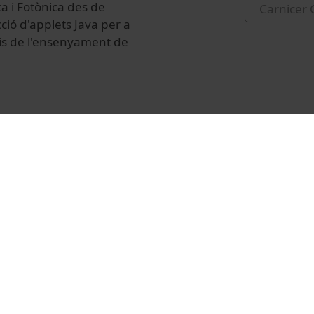
a i Fotònica des de
Carnicer 
ció d'applets Java per a
udis de l'ensenyament de