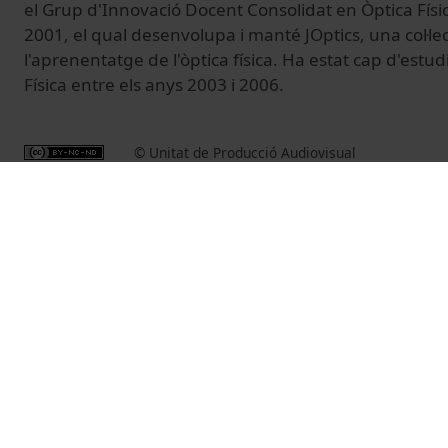
el Grup d'Innovació Docent Consolidat en Òptica Físic
2001, el qual desenvolupa i manté JOptics, una col·lec
l'aprenentatge de l'òptica física. Ha estat cap d'est
Física entre els anys 2003 i 2006.
© Unitat de Producció Audiovisual
Vídeos relacionados