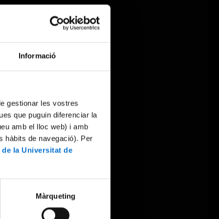
Informació
 de gestionar les vostres
ues que puguin diferenciar la
tueu amb el lloc web) i amb
es hàbits de navegació). Per
 de la Universitat de
Màrqueting