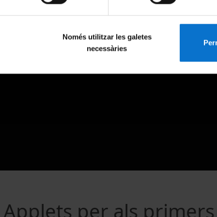
Només utilitzar les galetes
Perm
necessàries
 Applets per als primers