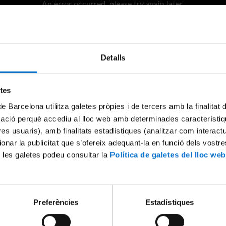
An error occurred, please try again later.
Try again
Detalls
etes
de Barcelona utilitza galetes pròpies i de tercers amb la finalitat
mació perquè accediu al lloc web amb determinades característiq
tres usuaris), amb finalitats estadístiques (analitzar com interac
ionar la publicitat que s’ofereix adequant-la en funció dels vostr
 les galetes podeu consultar la
Política de galetes del lloc web
Preferències
Estadístiques