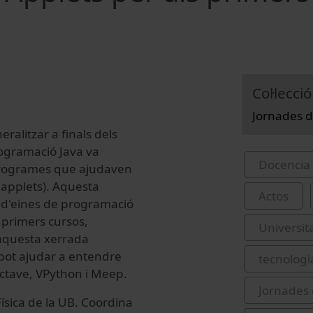
Col·lecció
Jornades d
ralitzar a finals dels
programació Java va
Docencia 
 programes que ajudaven
 applets). Aquesta
Actos
 d'eines de programació
 primers cursos,
Universit
 aquesta xerrada
pot ajudar a entendre
tecnologi
Octave, VPython i Meep.
Jornades 
Física de la UB. Coordina