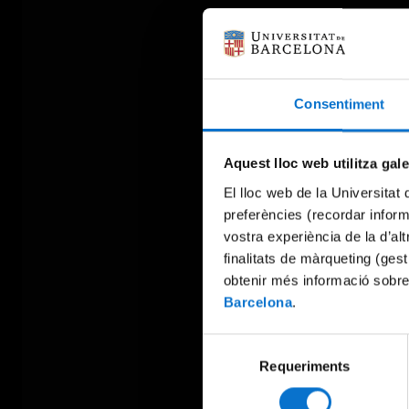
Consentiment
Aquest lloc web utilitza gal
El lloc web de la Universitat 
preferències (recordar infor
vostra experiència de la d’al
finalitats de màrqueting (gest
obtenir més informació sobre
Barcelona
.
Selecció
Requeriments
de
consentiment