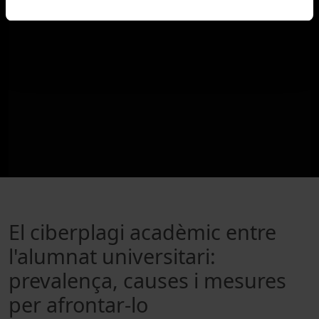
El ciberplagi acadèmic entre
l'alumnat universitari:
prevalença, causes i mesures
per afrontar-lo