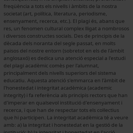
freqüència a tots els nivells i àmbits de la nostra
societat (art, política, literatura, periodisme,
ensenyament, recerca, etc.). El plagi és, abans que
res, un fenomen cultural complex lligat a nombrosos
i diversos constructes socials. Des de principis de la
dècada dels noranta del segle passat, en molts
països del nostre entorn (sobretot en els de l'àmbit
anglosaxó) es dedica una atenció especial a l'estudi
del plagi acadèmic comès per l'alumnat,
principalment dels nivells superiors del sistema
educatiu. Aquesta atenció s'emmarca en l'àmbit de
l'honestedat i integritat acadèmica (academic
integrity) i fa referència als principis rectors que han
d'imperar en qualsevol institució d'ensenyament i
recerca, i que han de respectar tots els col·lectius
que hi participen. La integritat acadèmica té a veure
amb: a) la integritat i honestedat en la gestió de la
institució; b) la integritat i honestedat en l'acció