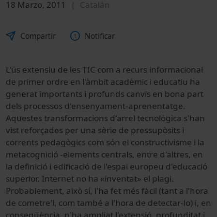
18 Marzo, 2011
Catalán
Compartir
Notificar
L'ús extensiu de les TIC com a recurs informacional
de primer ordre en l'àmbit acadèmic i educatiu ha
generat importants i profunds canvis en bona part
dels processos d'ensenyament-aprenentatge.
Aquestes transformacions d'arrel tecnològica s'han
vist reforçades per una sèrie de pressupòsits i
corrents pedagògics com són el constructivisme i la
metacognició -elements centrals, entre d'altres, en
la definició i edificació de l'espai europeu d'educació
superior. Internet no ha «inventat» el plagi.
Probablement, això sí, l'ha fet més fàcil (tant a l'hora
de cometre'l, com també a l'hora de detectar-lo) i, en
conseqüència, n'ha ampliat l'extensió, profunditat i