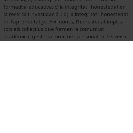
formativa-educativa; c) la integritat i honestedat en
la recerca i investigació, i d) la integritat i honestedat
en l'aprenentatge. Així doncs, l'honestedat implica
tots els col·lectius que formen la comunitat
acadèmica: gestors i directors, personal de serveis i
administració, docents, investigadors i, com no
podia ser d'altra manera, alumnat. És precisament
sobre la integritat acadèmica d'aquest darrer grup -
el dels alumnes-, que més s'ha investigat i treballat.
© Unitat de Producció Audiovisual
Col·lecció
Jornades de tecnologia docent
Docencia e Investigación