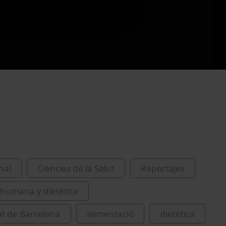
nal
Ciències de la Salut
Reportajes
 humana y dietética
at de Barcelona
alimentació
dietètica