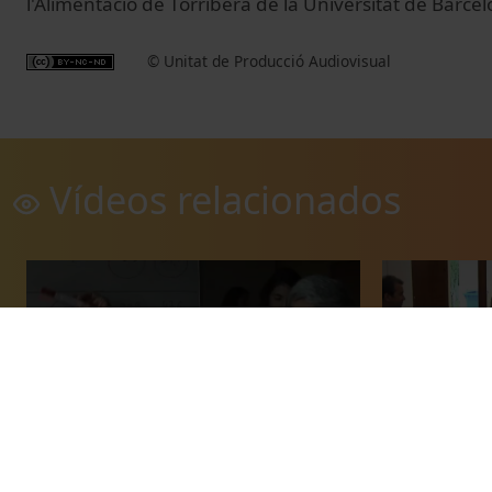
l'Alimentació de Torribera de la Universitat de Barcel
© Unitat de Producció Audiovisual
Vídeos relacionados