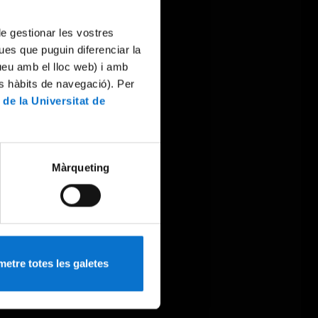
 de gestionar les vostres
ues que puguin diferenciar la
tueu amb el lloc web) i amb
es hàbits de navegació). Per
 de la Universitat de
Màrqueting
etre totes les galetes