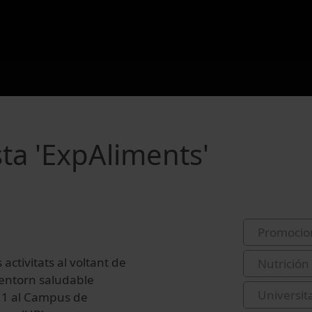
sta 'ExpAliments'
Promocio
activitats al voltant de
Nutrición
un entorn saludable
Universit
2011 al Campus de