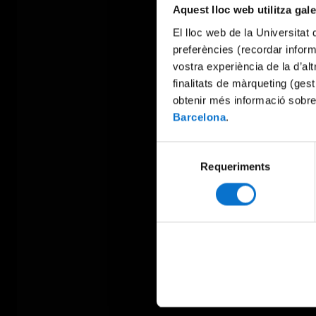
Aquest lloc web utilitza gal
El lloc web de la Universitat 
preferències (recordar infor
vostra experiència de la d’al
finalitats de màrqueting (gest
obtenir més informació sobre
Barcelona
.
Selecció
Requeriments
de
consentiment