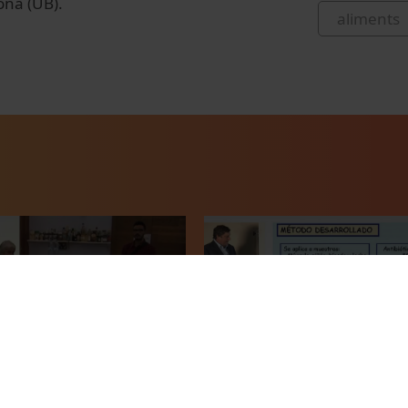
ona (UB).
aliments