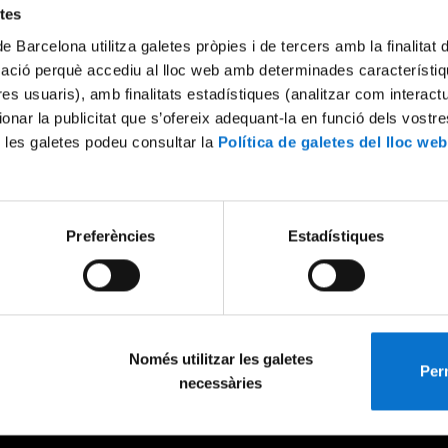
etes
de Barcelona utilitza galetes pròpies i de tercers amb la finalitat
mació perquè accediu al lloc web amb determinades característiq
tres usuaris), amb finalitats estadístiques (analitzar com interac
ionar la publicitat que s’ofereix adequant-la en funció dels vostr
 les galetes podeu consultar la
Política de galetes del lloc web
Preferències
Estadístiques
Només utilitzar les galetes
Perm
necessàries