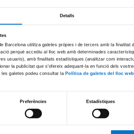
Detalls
Try again
etes
de Barcelona utilitza galetes pròpies i de tercers amb la finalitat
mació perquè accediu al lloc web amb determinades característiq
tres usuaris), amb finalitats estadístiques (analitzar com interac
ionar la publicitat que s’ofereix adequant-la en funció dels vostr
 les galetes podeu consultar la
Política de galetes del lloc web
Preferències
Estadístiques