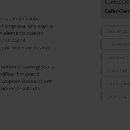
Col·lecció
Cafès Cien
ca, Institucions,
a i Empresa, ens explica
Docencia 
són elements que no
ir-se cap al
Entrevist
eguir viure millor amb
Universit
 notem el canvi global a
Facultad
tífica i Innovació
(European Researchers’
canvi glo
 vídeos resultants
Demaria,