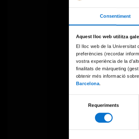
Consentiment
Aquest lloc web utilitza gal
El lloc web de la Universitat 
preferències (recordar infor
vostra experiència de la d’al
finalitats de màrqueting (gest
obtenir més informació sobre
Barcelona
.
Selecció
Requeriments
de
consentiment