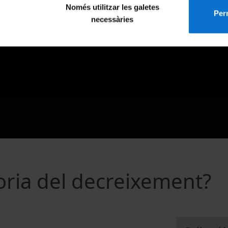
Només utilitzar les galetes
Perm
necessàries
eoria del decreixement?