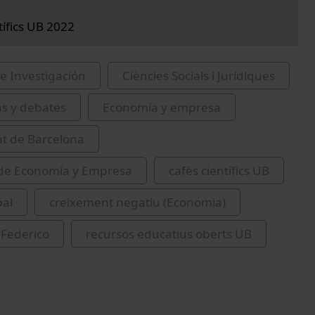
tífics UB 2022
e Investigación
Ciències Socials i Jurídiques
as y debates
Economía y empresa
at de Barcelona
 de Economía y Empresa
cafès científics UB
bal
creixement negatiu (Economia)
 Federico
recursos educatius oberts UB