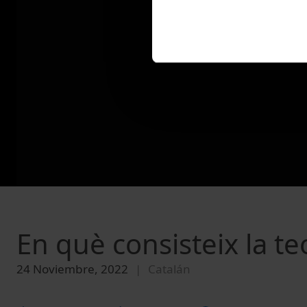
En què consisteix la t
24 Noviembre, 2022
Catalán