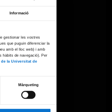
Informació
 de gestionar les vostres
ues que puguin diferenciar la
tueu amb el lloc web) i amb
es hàbits de navegació). Per
 de la Universitat de
Màrqueting