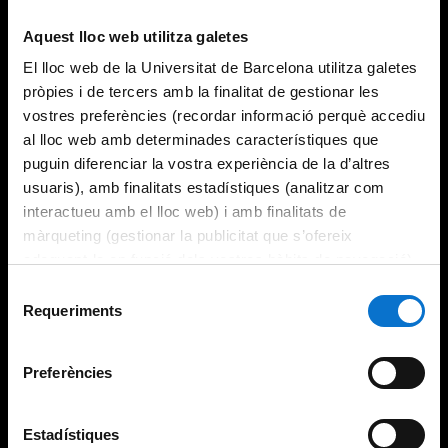
Aquest lloc web utilitza galetes
El lloc web de la Universitat de Barcelona utilitza galetes
pròpies i de tercers amb la finalitat de gestionar les
vostres preferències (recordar informació perquè accediu
al lloc web amb determinades característiques que
puguin diferenciar la vostra experiència de la d’altres
usuaris), amb finalitats estadístiques (analitzar com
interactueu amb el lloc web) i amb finalitats de
màrqueting (gestionar la publicitat que s’ofereix
adequant-la en funció dels vostres hàbits de navegació).
Per obtenir més informació sobre les galetes podeu
Selecció
consultar la
Política de galetes del lloc web de la
Requeriments
de
Universitat de Barcelona
.
consentiment
Preferències
Estadístiques