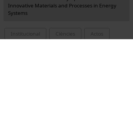
Innovative Materials and Processes in Energy
Systems
Institucional
Ciències
Actos
Ingeniería y tecnología
Universitat de Barcelona
Rubio, Gabriel
Fernández, Inés
congressos
Hernández, Leonor
Cristy, John Victor
Duran, Mikel
emmagatzematge d'energia tèrmica
recursos educatius oberts UB