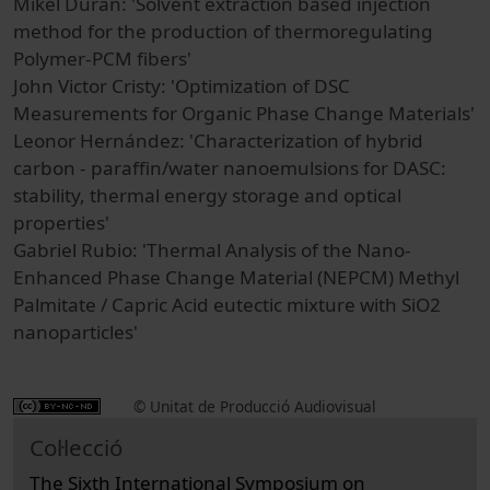
Mikel Duran: 'Solvent extraction based injection
method for the production of thermoregulating
Polymer‐PCM fibers'
John Victor Cristy: 'Optimization of DSC
Measurements for Organic Phase Change Materials'
Leonor Hernández: 'Characterization of hybrid
carbon ‐ paraffin/water nanoemulsions for DASC:
stability, thermal energy storage and optical
properties'
Gabriel Rubio: 'Thermal Analysis of the Nano‐
Enhanced Phase Change Material (NEPCM) Methyl
Palmitate / Capric Acid eutectic mixture with SiO2
nanoparticles'
© Unitat de Producció Audiovisual
Col·lecció
The Sixth International Symposium on