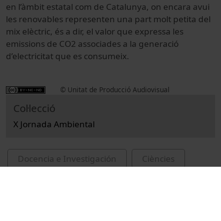
en l’àmbit estatal com de Catalunya, on encara avui
les renovables representen una part molt petita del
mix elèctric, és a dir, el valor que expressa les
emissions de CO2 associades a la generació
d’electricitat que es consumeix.
© Unitat de Producció Audiovisual
Col·lecció
X Jornada Ambiental
Docencia e Investigación
Ciències
Actos
Medio ambiente
Universitat de Barcelona
Ribera, Teresa