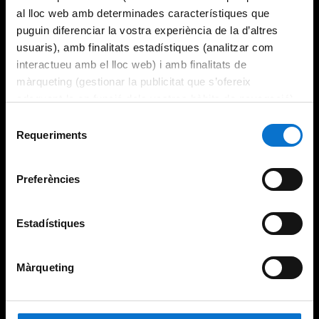
al lloc web amb determinades característiques que
puguin diferenciar la vostra experiència de la d’altres
usuaris), amb finalitats estadístiques (analitzar com
interactueu amb el lloc web) i amb finalitats de
màrqueting (gestionar la publicitat que s’ofereix
adequant-la en funció dels vostres hàbits de navegació).
Per obtenir més informació sobre les galetes podeu
Selecció
consultar la
Política de galetes del lloc web de la
Requeriments
de
Universitat de Barcelona
.
consentiment
Preferències
Estadístiques
Màrqueting