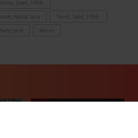
lmos, Joan, 1958-
onat, Núria Sara
Turró, Salvi, 1956-
Sant Jordi
llibres