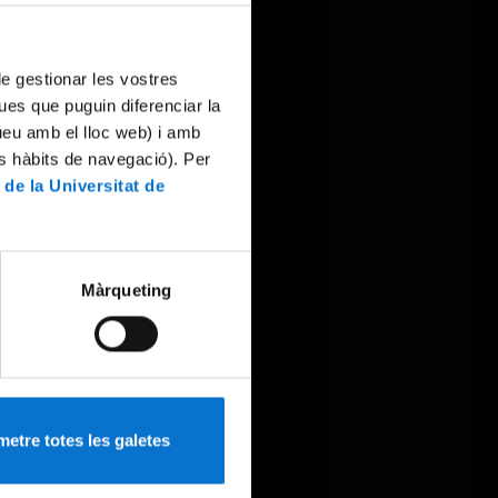
 de gestionar les vostres
ues que puguin diferenciar la
tueu amb el lloc web) i amb
es hàbits de navegació). Per
 de la Universitat de
Màrqueting
etre totes les galetes