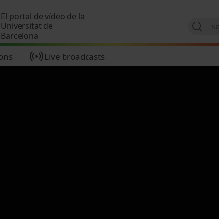
Skip to main content
El portal de vídeo de la
Universitat de
Barcelona
ions
Live broadcasts