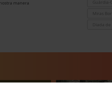
Guàrdia-O
la nostra manera
Miras Bor
Diada de 