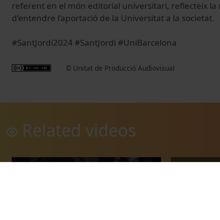
referent en el món editorial universitari, reflecteix 
d’entendre l’aportació de la Universitat a la societat.
#SantJordi2024 #SantJordi #UniBarcelona
© Unitat de Producció Audiovisual
Related videos