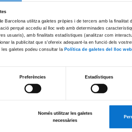
Try again
etes
de Barcelona utilitza galetes pròpies i de tercers amb la finalitat
mació perquè accediu al lloc web amb determinades característiq
tres usuaris), amb finalitats estadístiques (analitzar com interac
ionar la publicitat que s’ofereix adequant-la en funció dels vostr
 les galetes podeu consultar la
Política de galetes del lloc web
Preferències
Estadístiques
Només utilitzar les galetes
Perm
necessàries