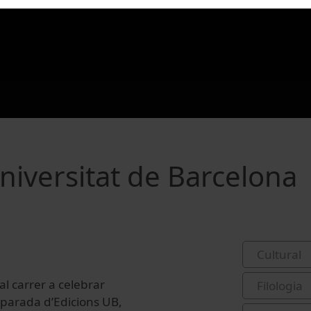
Universitat de Barcelona
Cultural
al carrer a celebrar
Filologia
La parada d’Edicions UB,