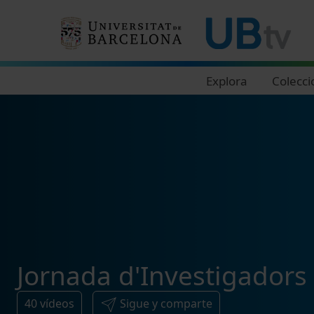
Navegació principal
Explora
Colecci
Jornada d'Investigadors P
40
vídeos
Sigue y comparte