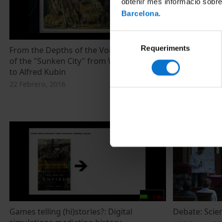
obtenir més informació sobre
Barcelona
.
Selecció
Requeriments
de
From the Depths of the Void: The poetics
Non-dualism 
of the "Sunken City" from William Blake
the non-duali
consentiment
to Alfred Kubin
arts
22 Febrero, 2016
22 Febrero, 20
Games telling (hi)stories?: Digital
Debate: Scie