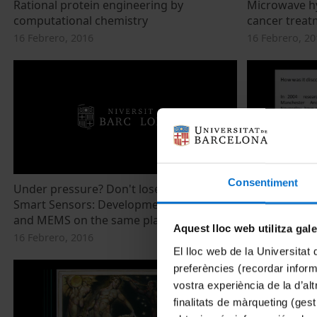
Rational protein engineering by
Microwave hy
computational chemistry
cancer treat
16 Febrero, 2016
16 Febrero, 20
Consentiment
Under pressure? Don't lose direction!
Wondering ma
Smart Sensors: Development of CMOS
dimensions
and MEMS on the same platform
22 Febrero, 20
Aquest lloc web utilitza gal
16 Febrero, 2016
El lloc web de la Universitat 
preferències (recordar infor
vostra experiència de la d’al
finalitats de màrqueting (gest