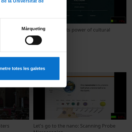
 de la Universitat de
Màrqueting
panish
TV fiction and its power of cultural
gical
representation
n and
22 Febrero, 2016
ual Market
etre totes les galetes
sters
Let's go to the nano: Scanning Probe