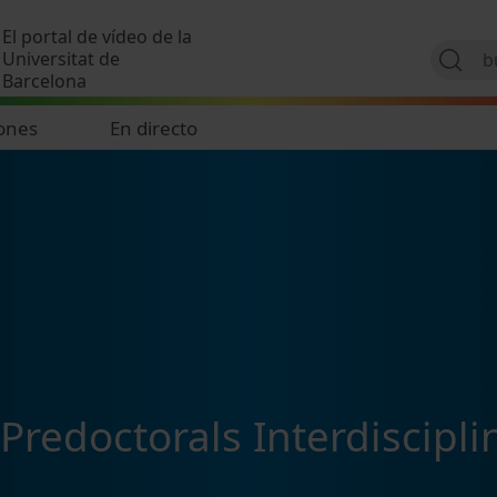
Pasar al contenido principal
El portal de vídeo de la
Universitat de
Barcelona
ones
En directo
redoctorals Interdisciplin