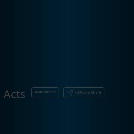
Acts
4648
videos
Follow & Share