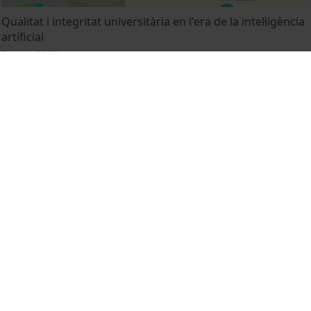
Qualitat i integritat universitària en l'era de la intel·ligència
artificial
3 June, 2026
Recital de llegendes araneses
28 May, 2026