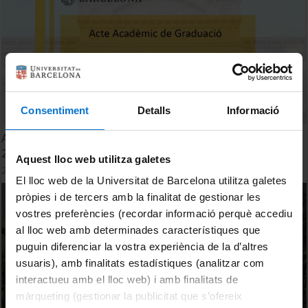
Consentiment
Detalls
Informació
Acte de Graduació. 13a. Promoció d'Enginyers Biomèdics
2026
Aquest lloc web utilitza galetes
25 June, 2026
El lloc web de la Universitat de Barcelona utilitza galetes
pròpies i de tercers amb la finalitat de gestionar les
vostres preferències (recordar informació perquè accediu
al lloc web amb determinades característiques que
puguin diferenciar la vostra experiència de la d’altres
usuaris), amb finalitats estadístiques (analitzar com
interactueu amb el lloc web) i amb finalitats de
màrqueting (gestionar la publicitat que s’ofereix