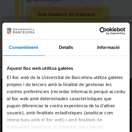
Consentiment
Detalls
Informació
Acte de Graduació. 13a. Promoció d'Enginyers Biomèdics
2026
Aquest lloc web utilitza galetes
25 juny, 2026
El lloc web de la Universitat de Barcelona utilitza galetes
pròpies i de tercers amb la finalitat de gestionar les
vostres preferències (recordar informació perquè accediu
al lloc web amb determinades característiques que
puguin diferenciar la vostra experiència de la d’altres
usuaris), amb finalitats estadístiques (analitzar com
interactueu amb el lloc web) i amb finalitats de
màrqueting (gestionar la publicitat que s’ofereix