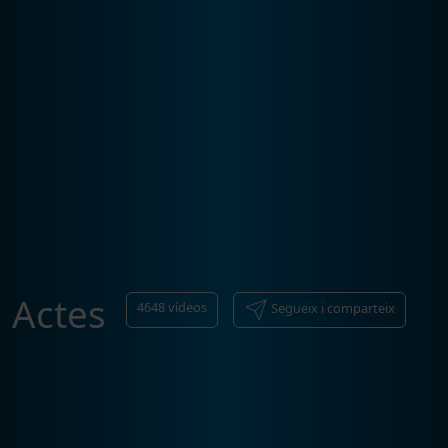
Actes
4648
vídeos
Segueix i comparteix