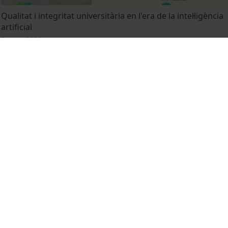
Qualitat i integritat universitària en l'era de la intel·ligència
artificial
3 juny, 2026
Recital de llegendes araneses
28 maig, 2026