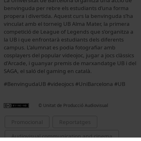
La Universitat de Barcelona organitza una acció de
benvinguda per rebre els estudiants d’una forma
propera i divertida. Aquest curs la benvinguda s’ha
vinculat amb el torneig UB Alma Mater, la primera
competició de League of Legends que s’organitza a
la UB i que enfrontarà estudiants dels diferents
campus. L’alumnat es podia fotografiar amb
cosplayers del popular videojoc, jugar a jocs clàssics
d’Arcade, i guanyar premis de marxandatge UB i del
SAGA, el saló del gaming en català.
#BenvingudaUB #videojocs #UniBarcelona #UB
© Unitat de Producció Audiovisual
Promocional
Reportatges
Audiovisual communication and cinema