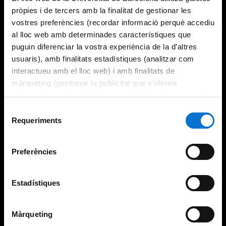
pròpies i de tercers amb la finalitat de gestionar les
vostres preferències (recordar informació perquè accediu
al lloc web amb determinades característiques que
puguin diferenciar la vostra experiència de la d’altres
usuaris), amb finalitats estadístiques (analitzar com
interactueu amb el lloc web) i amb finalitats de
màrqueting (gestionar la publicitat que s’ofereix
adequant-la en funció dels vostres hàbits de navegació).
Per obtenir més informació sobre les galetes podeu
Selecció
consultar la
Política de galetes del lloc web de la
Requeriments
de
Universitat de Barcelona
.
consentiment
Preferències
Estadístiques
Màrqueting