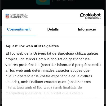
Consentiment
Detalls
Informació
El dret a l'eutanàsia
19 February, 2026
Aquest lloc web utilitza galetes
El lloc web de la Universitat de Barcelona utilitza galetes
pròpies i de tercers amb la finalitat de gestionar les
vostres preferències (recordar informació perquè accediu
al lloc web amb determinades característiques que
puguin diferenciar la vostra experiència de la d’altres
usuaris), amb finalitats estadístiques (analitzar com
interactueu amb el lloc web) i amb finalitats de
màrqueting (gestionar la publicitat que s’ofereix
Els estatuts d'autonomia
adequant-la en funció dels vostres hàbits de navegació).
11 February, 2026
Per obtenir més informació sobre les galetes podeu