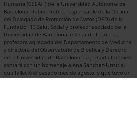
Humana (CEEAH) de la Universidad Autónoma de
Barcelona; Robert Rubió, responsable de la Oficina
del Delegado de Protección de Datos (DPD) de la
Fundació TIC Salut Social y profesor asociado de la
Universidad de Barcelona; e Itziar de Lecuona,
profesora agregada del Departamento de Medicina
y directora del Observatorio de Bioética y Derecho
de la Universidad de Barcelona. La jornada también
contará con un homenaje a Ana Sánchez-Urrutia,
que falleció el pasado mes de agosto, y que tuvo un
papel significativo en la creación del Observatorio de
Bioética y Derecho (OBD) y el inicio del Máster en
Bioética y Derecho de la Universidad de Barcelona.
Participarán, en este homenaje, María Casado,
Esther Mitjans, Mónica Navarro, Andrea Moreno y
Víctor Méndez. Además, se anunciará la creación de
la Beca Ana Sánchez-Urrutia para cursar el Máster