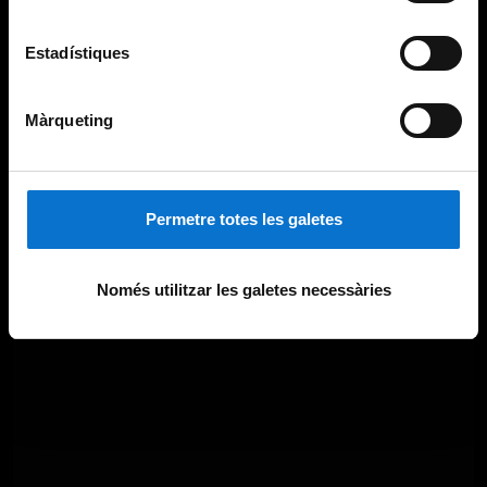
Estadístiques
Màrqueting
Permetre totes les galetes
Només utilitzar les galetes necessàries