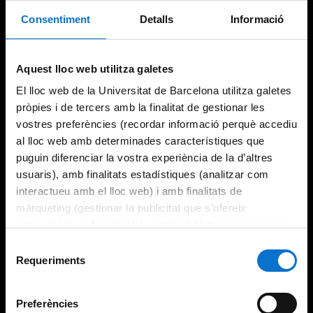
Consentiment
Detalls
Informació
Aquest lloc web utilitza galetes
El lloc web de la Universitat de Barcelona utilitza galetes
pròpies i de tercers amb la finalitat de gestionar les
vostres preferències (recordar informació perquè accediu
al lloc web amb determinades característiques que
puguin diferenciar la vostra experiència de la d’altres
usuaris), amb finalitats estadístiques (analitzar com
interactueu amb el lloc web) i amb finalitats de
màrqueting (gestionar la publicitat que s’ofereix
adequant-la en funció dels vostres hàbits de navegació).
Per obtenir més informació sobre les galetes podeu
Selecció
consultar la
Política de galetes del lloc web de la
Requeriments
de
Universitat de Barcelona
.
consentiment
Preferències