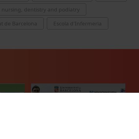
 nursing, dentistry and podiatry
at de Barcelona
Escola d'Infermeria