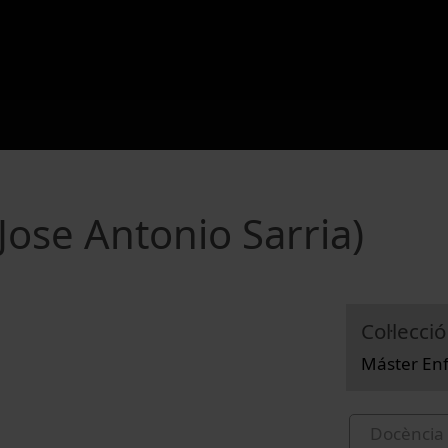
Jose Antonio Sarria)
Col·lecció
Máster Enf
Docència 