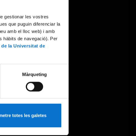
 de gestionar les vostres
ues que puguin diferenciar la
tueu amb el lloc web) i amb
es hàbits de navegació). Per
 de la Universitat de
Màrqueting
etre totes les galetes