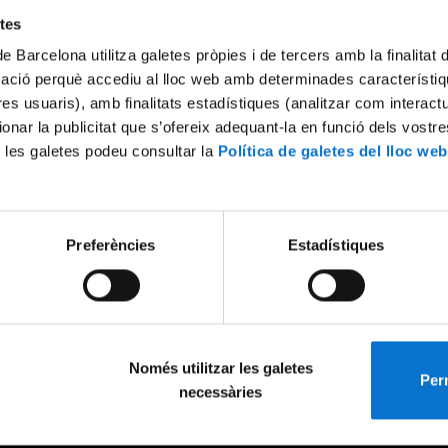
etes
de Barcelona utilitza galetes pròpies i de tercers amb la finalitat
mació perquè accediu al lloc web amb determinades característiq
tres usuaris), amb finalitats estadístiques (analitzar com interac
ionar la publicitat que s’ofereix adequant-la en funció dels vostr
 les galetes podeu consultar la
Política de galetes del lloc web
Preferències
Estadístiques
Només utilitzar les galetes
Perm
necessàries