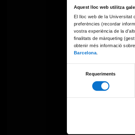
Aquest lloc web utilitza gal
El lloc web de la Universitat 
preferències (recordar infor
vostra experiència de la d’al
finalitats de màrqueting (gest
obtenir més informació sobre
Barcelona
.
Selecció
Requeriments
de
consentiment