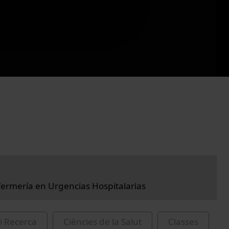
ermería en Urgencias Hospitalarias
i Recerca
Ciències de la Salut
Classes