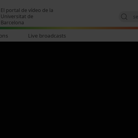
Skip to main content
El portal de vídeo de la
Universitat de
Barcelona
ions
Live broadcasts