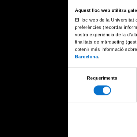
Aquest lloc web utilitza gal
El lloc web de la Universitat 
preferències (recordar infor
vostra experiència de la d’al
finalitats de màrqueting (gest
obtenir més informació sobre
Barcelona
.
Selecció
Requeriments
de
consentiment