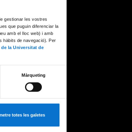
 de gestionar les vostres
ues que puguin diferenciar la
tueu amb el lloc web) i amb
es hàbits de navegació). Per
 de la Universitat de
Màrqueting
etre totes les galetes