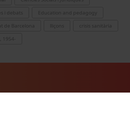
es i debats
Education and pedagogy
at de Barcelona
lliçons
crisis sanitària
i, 1954-