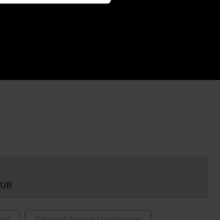
 UB
nal
Ciències Socials i Jurídiques