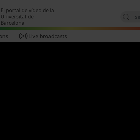
Skip to main content
El portal de vídeo de la
Universitat de
Barcelona
ions
Live broadcasts