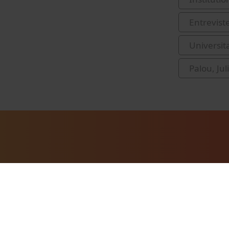
Entrevist
Universit
Palou, Jul