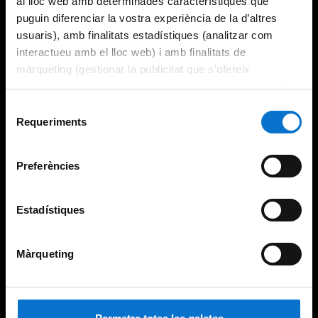
al lloc web amb determinades característiques que
puguin diferenciar la vostra experiència de la d’altres
usuaris), amb finalitats estadístiques (analitzar com
interactueu amb el lloc web) i amb finalitats de
màrqueting (gestionar la publicitat que s’ofereix
adequant-la en funció dels vostres hàbits de navegació).
Per obtenir més informació sobre les galetes podeu
Selecció
consultar la
Política de galetes del lloc web de la
Requeriments
de
Universitat de Barcelona
.
consentiment
Preferències
Estadístiques
Màrqueting