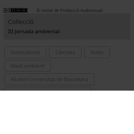
© Unitat de Producció Audiovisual
Col·lecció
III Jornada ambiental
Institutional
Ciències
Actes
Medi ambient
Alumni Universitat de Barcelona
control de la qualitat de l'aigua
contaminació de l'aigua
aqüifers
Bueso, Salvador
depuració de l'aigua
congressos