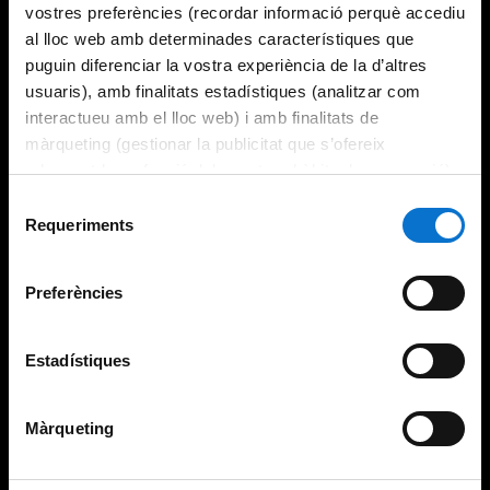
vostres preferències (recordar informació perquè accediu
al lloc web amb determinades característiques que
puguin diferenciar la vostra experiència de la d’altres
usuaris), amb finalitats estadístiques (analitzar com
interactueu amb el lloc web) i amb finalitats de
màrqueting (gestionar la publicitat que s’ofereix
adequant-la en funció dels vostres hàbits de navegació).
Per obtenir més informació sobre les galetes podeu
Selecció
consultar la
Política de galetes del lloc web de la
Requeriments
de
Universitat de Barcelona
.
consentiment
Preferències
Estadístiques
Màrqueting