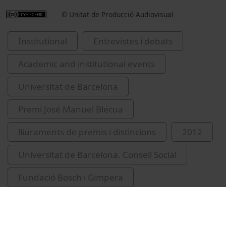
© Unitat de Producció Audiovisual
Institutional
Entrevistes i debats
Academic and institutional events
Universitat de Barcelona
Premi José Manuel Blecua
lliuraments de premis i distincions
2012
Universitat de Barcelona. Consell Social
Fundació Bosch i Gimpera
Ramírez Sarrió, Dídac, 1946-
Alemany i Mas, Salvador, 1944-