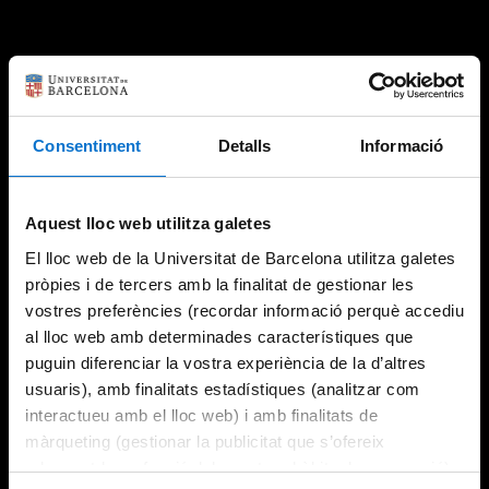
Consentiment
Detalls
Informació
Aquest lloc web utilitza galetes
El lloc web de la Universitat de Barcelona utilitza galetes
pròpies i de tercers amb la finalitat de gestionar les
vostres preferències (recordar informació perquè accediu
al lloc web amb determinades característiques que
puguin diferenciar la vostra experiència de la d’altres
usuaris), amb finalitats estadístiques (analitzar com
interactueu amb el lloc web) i amb finalitats de
màrqueting (gestionar la publicitat que s’ofereix
adequant-la en funció dels vostres hàbits de navegació).