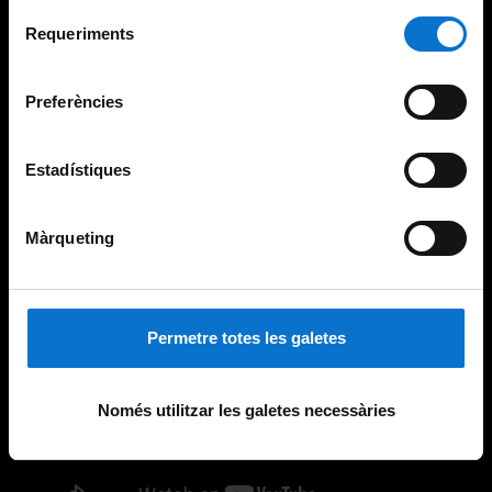
Per obtenir més informació sobre les galetes podeu
Selecció
consultar la
Política de galetes del lloc web de la
Requeriments
de
Universitat de Barcelona
.
consentiment
Preferències
Estadístiques
Màrqueting
Permetre totes les galetes
Només utilitzar les galetes necessàries