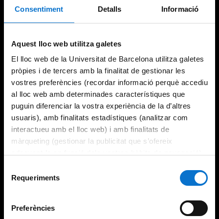
Consentiment
Detalls
Informació
Try again
Aquest lloc web utilitza galetes
El lloc web de la Universitat de Barcelona utilitza galetes
pròpies i de tercers amb la finalitat de gestionar les
vostres preferències (recordar informació perquè accediu
al lloc web amb determinades característiques que
puguin diferenciar la vostra experiència de la d’altres
usuaris), amb finalitats estadístiques (analitzar com
interactueu amb el lloc web) i amb finalitats de
màrqueting (gestionar la publicitat que s’ofereix
adequant-la en funció dels vostres hàbits de navegació).
Per obtenir més informació sobre les galetes podeu
Selecció
consultar la
Política de galetes del lloc web de la
Requeriments
de
Universitat de Barcelona
.
consentiment
Preferències