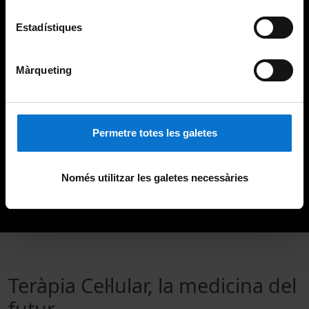
Estadístiques
Màrqueting
Permetre totes les galetes
Només utilitzar les galetes necessàries
Teràpia Cel·lular, la medicina del
futur