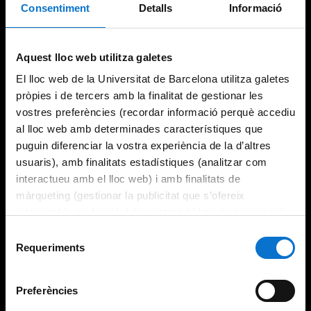
Consentiment
Detalls
Informació
Try again
Aquest lloc web utilitza galetes
El lloc web de la Universitat de Barcelona utilitza galetes
pròpies i de tercers amb la finalitat de gestionar les
vostres preferències (recordar informació perquè accediu
al lloc web amb determinades característiques que
puguin diferenciar la vostra experiència de la d’altres
usuaris), amb finalitats estadístiques (analitzar com
interactueu amb el lloc web) i amb finalitats de
màrqueting (gestionar la publicitat que s’ofereix
adequant-la en funció dels vostres hàbits de navegació).
Per obtenir més informació sobre les galetes podeu
Selecció
consultar la
Política de galetes del lloc web de la
Requeriments
de
Universitat de Barcelona
.
consentiment
Preferències