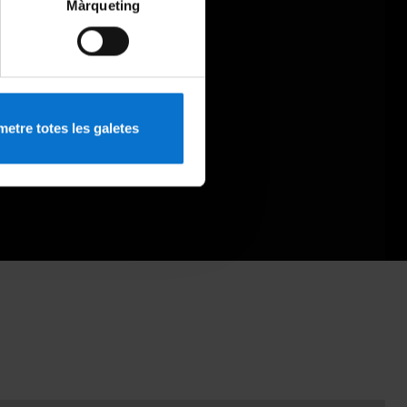
Màrqueting
etre totes les galetes