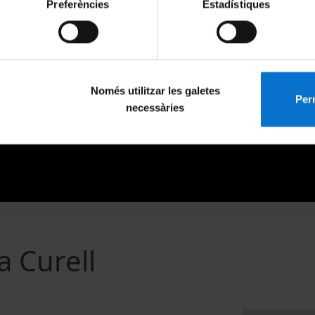
Preferències
Estadístiques
Només utilitzar les galetes
Perm
necessàries
a Curell