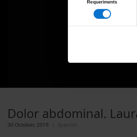
Requeriments
de
consentiment
Dolor abdominal. Laur
30 October, 2019
Spanish