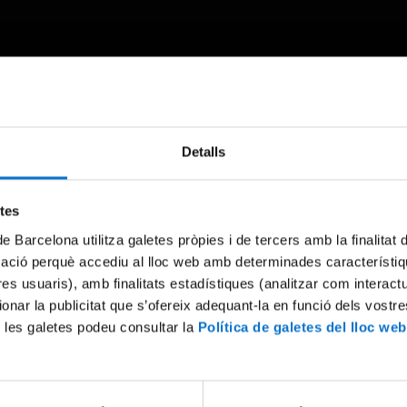
Detalls
Something went wrong
An error occurred, please try again later.
etes
de Barcelona utilitza galetes pròpies i de tercers amb la finalitat
mació perquè accediu al lloc web amb determinades característiq
Try again
tres usuaris), amb finalitats estadístiques (analitzar com interac
ionar la publicitat que s’ofereix adequant-la en funció dels vostr
 les galetes podeu consultar la
Política de galetes del lloc web