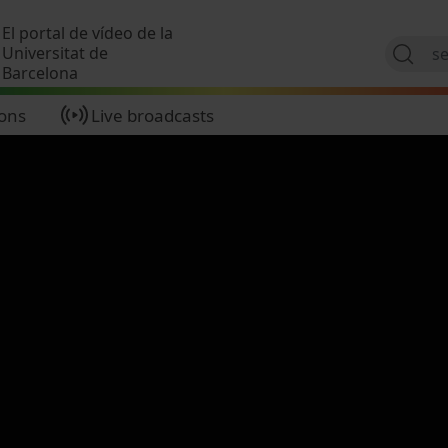
Skip to main content
El portal de vídeo de la
Universitat de
Barcelona
ions
Live broadcasts