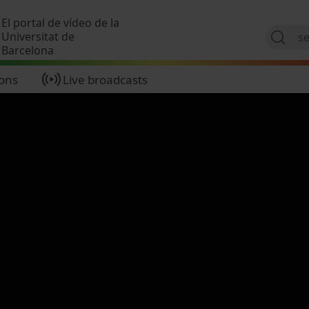
Skip to main content
El portal de vídeo de la
Universitat de
Barcelona
ions
Live broadcasts