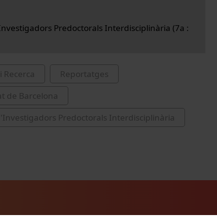
nvestigadors Predoctorals Interdisciplinària (7a :
i Recerca
Reportatges
at de Barcelona
'Investigadors Predoctorals Interdisciplinària