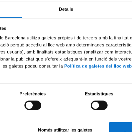
Detalls
Try again
etes
de Barcelona utilitza galetes pròpies i de tercers amb la finalitat
mació perquè accediu al lloc web amb determinades característiq
tres usuaris), amb finalitats estadístiques (analitzar com interac
ionar la publicitat que s’ofereix adequant-la en funció dels vostr
 les galetes podeu consultar la
Política de galetes del lloc web
Preferències
Estadístiques
Només utilitzar les galetes