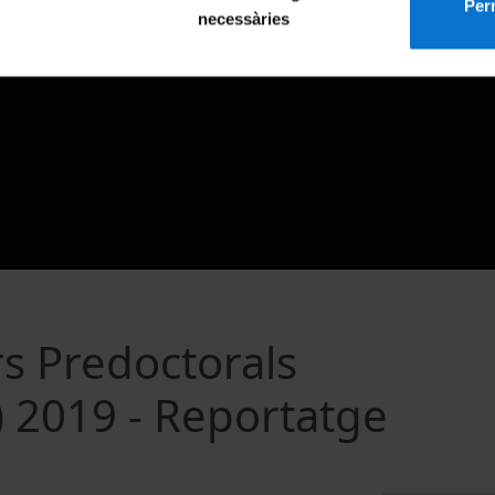
Perm
necessàries
s Predoctorals
I) 2019 - Reportatge