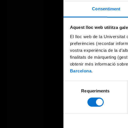
Consentiment
Aquest lloc web utilitza gal
El lloc web de la Universitat 
preferències (recordar infor
vostra experiència de la d’al
finalitats de màrqueting (gest
obtenir més informació sobre
Barcelona
.
Selecció
Requeriments
de
consentiment