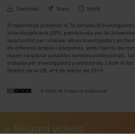
Download
Share
Notify
El reportatge presenta la 7a Jornada d'Investigadors
Interdisciplinària (JIPI), patrocinada per la Universi
oportunitat per conèixer altres investigadors en for
de diferents àmbits i disciplines, amb l'ojectiu de co
reptes i explorar possibles sortides professionals. T
trobada per investigadors predoctorals. L'acte té lloc 
Històric de la UB, el 9 de febrer de 2019.
© Unitat de Producció Audiovisual
Related videos