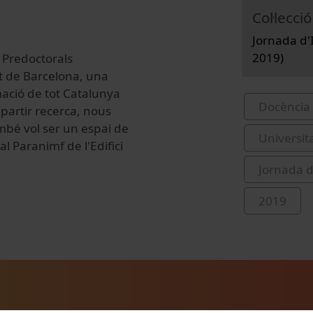
Col·lecció
Jornada d'I
2019)
 Predoctorals
tat de Barcelona, una
mació de tot Catalunya
Docència 
mpartir recerca, nous
ambé vol ser un espai de
Universit
al Paranimf de l'Edifici
Jornada d
2019