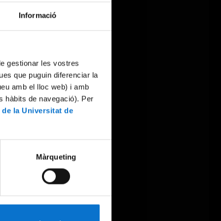
Informació
 de gestionar les vostres
ues que puguin diferenciar la
tueu amb el lloc web) i amb
es hàbits de navegació). Per
 de la Universitat de
Màrqueting