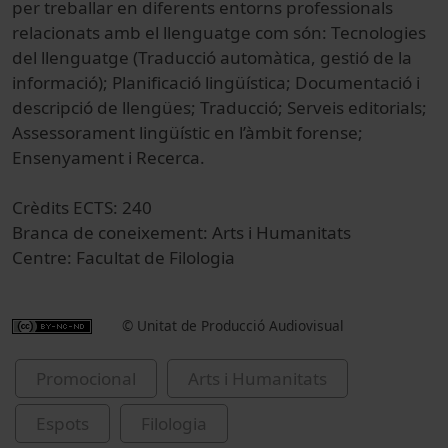
per treballar en diferents entorns professionals
relacionats amb el llenguatge com són: Tecnologies
del llenguatge (Traducció automàtica, gestió de la
informació); Planificació lingüística; Documentació i
descripció de llengües; Traducció; Serveis editorials;
Assessorament lingüístic en l’àmbit forense;
Ensenyament i Recerca.
Crèdits ECTS:
240
Branca de coneixement: Arts i Humanitats
Centre:
Facultat de Filologia
© Unitat de Producció Audiovisual
Promocional
Arts i Humanitats
Espots
Filologia