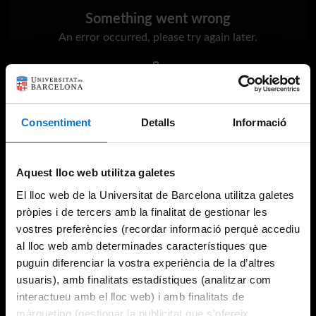
Something went wrong
An error occurred, please try again later.
Try again
Consentiment
Detalls
Informació
Aquest lloc web utilitza galetes
El lloc web de la Universitat de Barcelona utilitza galetes
pròpies i de tercers amb la finalitat de gestionar les
vostres preferències (recordar informació perquè accediu
al lloc web amb determinades característiques que
puguin diferenciar la vostra experiència de la d’altres
usuaris), amb finalitats estadístiques (analitzar com
interactueu amb el lloc web) i amb finalitats de
màrqueting (gestionar la publicitat que s’ofereix