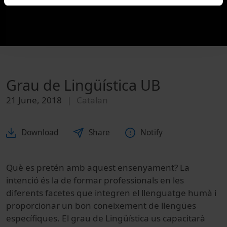
Grau de Lingüística UB
21 June, 2018
Catalan
Download
Share
Notify
Què es pretén amb aquest ensenyament? La
intenció és la de formar professionals en les
diferents facetes que integren el llenguatge humà i
proporcionar un bon coneixement de llengües
específiques. El grau de Lingüística us capacitarà