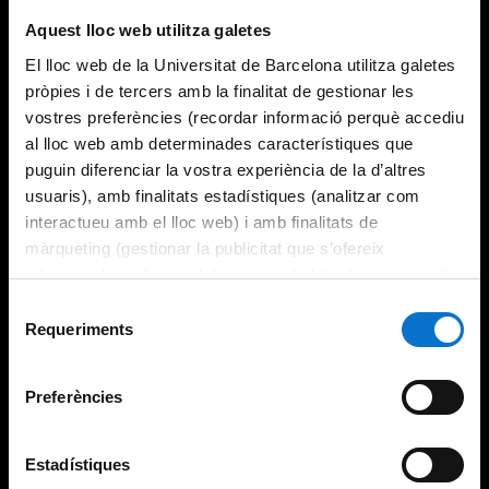
Aquest lloc web utilitza galetes
El lloc web de la Universitat de Barcelona utilitza galetes
pròpies i de tercers amb la finalitat de gestionar les
vostres preferències (recordar informació perquè accediu
al lloc web amb determinades característiques que
puguin diferenciar la vostra experiència de la d’altres
usuaris), amb finalitats estadístiques (analitzar com
interactueu amb el lloc web) i amb finalitats de
màrqueting (gestionar la publicitat que s’ofereix
adequant-la en funció dels vostres hàbits de navegació).
Per obtenir més informació sobre les galetes podeu
Selecció
consultar la
Política de galetes del lloc web de la
Requeriments
de
Universitat de Barcelona
.
consentiment
Preferències
Estadístiques