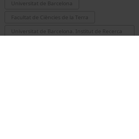
Universitat de Barcelona
Facultat de Ciències de la Terra
Universitat de Barcelona. Institut de Recerca
de l'Aigua
IdRA
aigua
congressos
sessions de cloenda
Marsal Aguilera, Roser
Martín Vide, Javier
Santasusagna i Riu, Albert