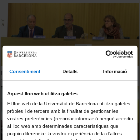
Consentiment
Detalls
Informació
Presentació de la jornada Recursos hídrics i canvi climàtic
16 November, 2018
Aquest lloc web utilitza galetes
El lloc web de la Universitat de Barcelona utilitza galetes
pròpies i de tercers amb la finalitat de gestionar les
vostres preferències (recordar informació perquè accediu
al lloc web amb determinades característiques que
puguin diferenciar la vostra experiència de la d’altres