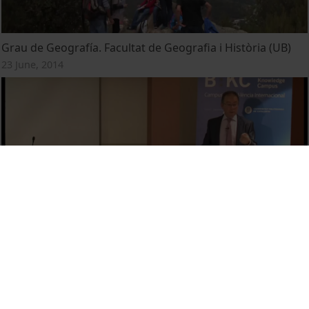
Grau de Geografía. Facultat de Geografia i Història (UB)
23 June, 2014
La singularidad de la lluvia en la Península Ibérica y el
cambio climático
7 January, 2013