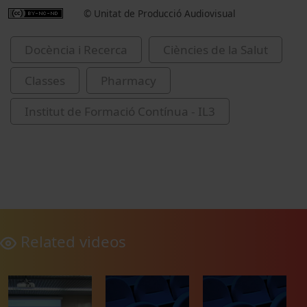
© Unitat de Producció Audiovisual
Docència i Recerca
Ciències de la Salut
Classes
Pharmacy
Institut de Formació Contínua - IL3
Related videos