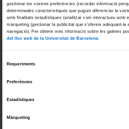
08 July, 2014
gestionar les vostres preferències (recordar informació perq
determinades característiques que puguin diferenciar la vostr
amb finalitats estadístiques (analitzar com interactueu amb el
màrqueting (gestionar la publicitat que s’ofereix adequant-la 
navegació). Per obtenir més informació sobre les galetes po
del lloc web de la Universitat de Barcelona
.
MENÚ PEU 1
Legal notice
Cookies
Selecció
Requeriments
de
PEU 2
consentiment
About UBtv
Terms and privacy
Preferències
PEU 3
Contact
Estadístiques
Founder of the
Member of the
Màrqueting