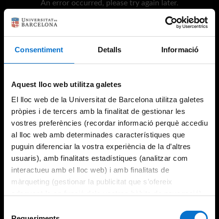
An error occurred, please try again later.
Try again
Consentiment
Detalls
Informació
Aquest lloc web utilitza galetes
El lloc web de la Universitat de Barcelona utilitza galetes
pròpies i de tercers amb la finalitat de gestionar les
vostres preferències (recordar informació perquè accediu
al lloc web amb determinades característiques que
puguin diferenciar la vostra experiència de la d’altres
usuaris), amb finalitats estadístiques (analitzar com
interactueu amb el lloc web) i amb finalitats de
màrqueting (gestionar la publicitat que s’ofereix
adequant-la en funció dels vostres hàbits de navegació).
Per obtenir més informació sobre les galetes podeu
Selecció
consultar la
Política de galetes del lloc web de la
Requeriments