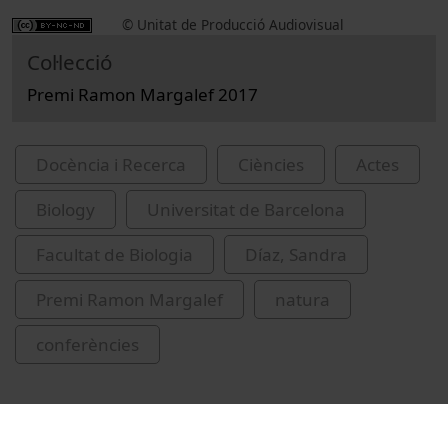
© Unitat de Producció Audiovisual
Col·lecció
Premi Ramon Margalef 2017
Docència i Recerca
Ciències
Actes
Biology
Universitat de Barcelona
Facultat de Biologia
Díaz, Sandra
Premi Ramon Margalef
natura
conferències