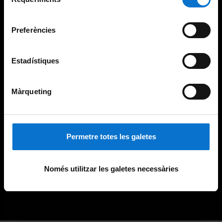
de
Universitat de Barcelona
.
consentiment
Preferències
Estadístiques
Màrqueting
Permetre totes les galetes
Només utilitzar les galetes necessàries