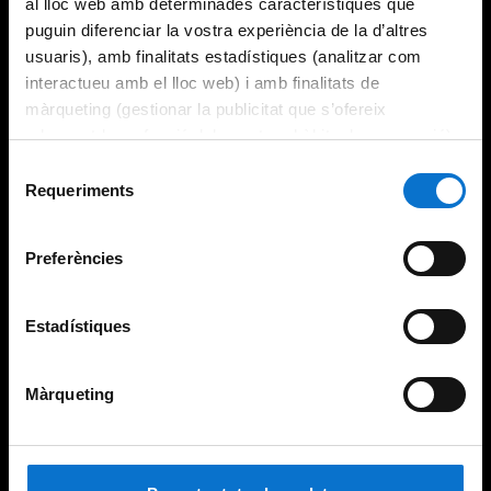
al lloc web amb determinades característiques que
puguin diferenciar la vostra experiència de la d’altres
usuaris), amb finalitats estadístiques (analitzar com
interactueu amb el lloc web) i amb finalitats de
màrqueting (gestionar la publicitat que s’ofereix
adequant-la en funció dels vostres hàbits de navegació).
Per obtenir més informació sobre les galetes podeu
Selecció
consultar la
Política de galetes del lloc web de la
Requeriments
de
Universitat de Barcelona
.
consentiment
Preferències
Estadístiques
Màrqueting