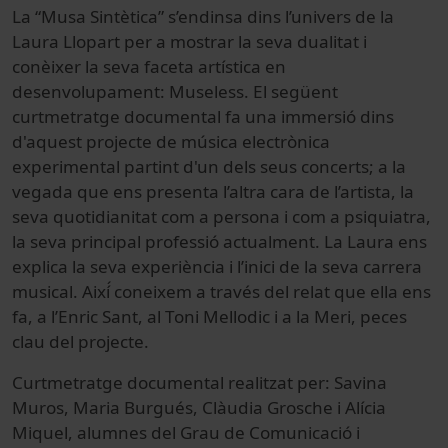
La “Musa Sintètica” s’endinsa dins l’univers de la
Laura Llopart per a mostrar la seva dualitat i
conèixer la seva faceta artística en
desenvolupament: Museless. El següent
curtmetratge documental fa una immersió dins
d'aquest projecte de música electrònica
experimental partint d'un dels seus concerts; a la
vegada que ens presenta l’altra cara de l’artista, la
seva quotidianitat com a persona i com a psiquiatra,
la seva principal professió actualment. La Laura ens
explica la seva experiència i l’inici de la seva carrera
musical. Així́ coneixem a través del relat que ella ens
fa, a l’Enric Sant, al Toni Mellodic i a la Meri, peces
clau del projecte.
Curtmetratge documental realitzat per: Savina
Muros, Maria Burgués, Clàudia Grosche i Alícia
Miquel, alumnes del Grau de Comunicació i