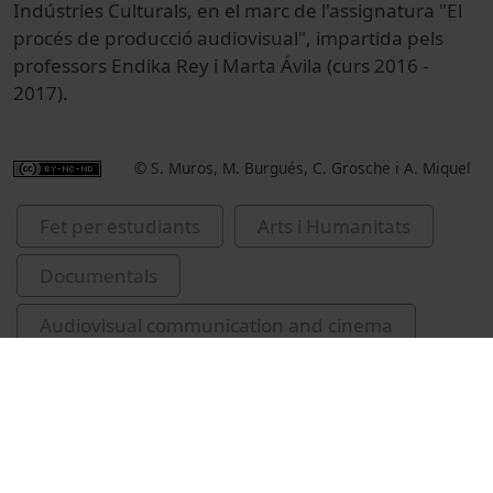
Indústries Culturals, en el marc de l'assignatura "El
procés de producció audiovisual", impartida pels
professors Endika Rey i Marta Ávila (curs 2016 -
2017).
© S. Muros, M. Burgués, C. Grosche i A. Miquel
Fet per estudiants
Arts i Humanitats
Documentals
Audiovisual communication and cinema
Estudiants
Facultat de Filologia i Comunicació
graucic
alumnes
curtmetratges