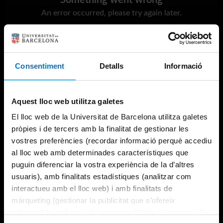
Something went wrong
An error occurred, please try again later.
Try again
Consentiment
Detalls
Informació
Aquest lloc web utilitza galetes
El lloc web de la Universitat de Barcelona utilitza galetes
pròpies i de tercers amb la finalitat de gestionar les
vostres preferències (recordar informació perquè accediu
al lloc web amb determinades característiques que
puguin diferenciar la vostra experiència de la d’altres
usuaris), amb finalitats estadístiques (analitzar com
interactueu amb el lloc web) i amb finalitats de
màrqueting (gestionar la publicitat que s’ofereix
adequant-la en funció dels vostres hàbits de navegació).