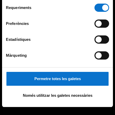
Per obtenir més informació sobre les galetes podeu
Selecció
consultar la
Política de galetes del lloc web de la
Requeriments
de
Universitat de Barcelona
.
consentiment
Preferències
Estadístiques
Màrqueting
Permetre totes les galetes
Només utilitzar les galetes necessàries