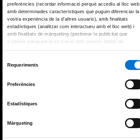
preferències (recordar informació perquè accediu al lloc web
amb determinades característiques que puguin diferenciar la
vostra experiència de la d’altres usuaris), amb finalitats
estadístiques (analitzar com interactueu amb el lloc web) i
amb finalitats de màrqueting (gestionar la publicitat que
s’ofereix adequant-la en funció dels vostres hàbits de
navegació). Per obtenir més informació sobre les galetes
podeu consultar la
Política de galetes del lloc web de la
Selecció
Universitat de Barcelona
.
Requeriments
de
consentiment
Preferències
Estadístiques
Màrqueting