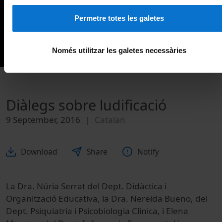
Permetre totes les galetes
Només utilitzar les galetes necessàries
Diàlegs sobre ludificació
9 September, 2016
Catalan
Download
Share
Notify
La Dra. Núria Serrat del Dept. Didàctica i
Organització Educativa, la Dra. Nereida Bueno, del
Dept. Psiquiatria i Psicobiologia Clínica, i Elena