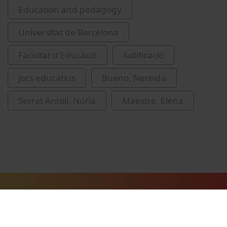
Education and pedagogy
Universitat de Barcelona
Facultat d'Educació
ludificació
jocs educatius
Bueno, Nereida
Serrat Antolí, Núria
Maestre, Elena
Related videos