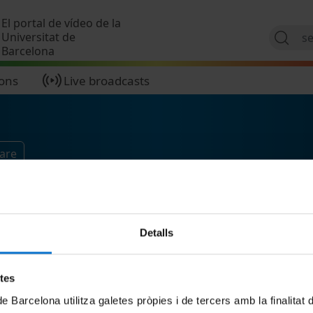
Skip to main content
El portal de vídeo de la
Universitat de
Barcelona
ions
Live broadcasts
are
Detalls
etes
de Barcelona utilitza galetes pròpies i de tercers amb la finalitat