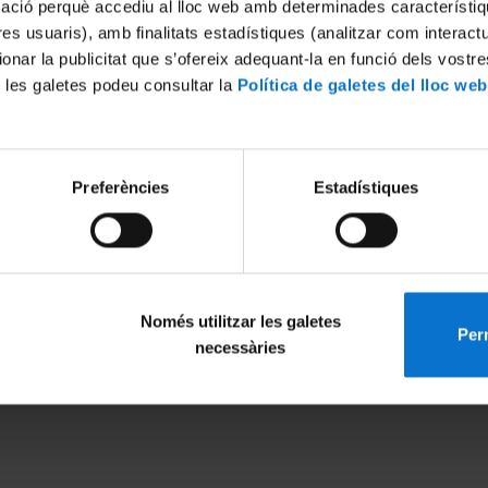
mació perquè accediu al lloc web amb determinades característiq
tres usuaris), amb finalitats estadístiques (analitzar com interac
ionar la publicitat que s’ofereix adequant-la en funció dels vostr
 les galetes podeu consultar la
Política de galetes del lloc web
Preferències
Estadístiques
docents sobre ludificació
2016
Només utilitzar les galetes
Perm
MENÚ PEU 1
PEU 2
necessàries
Legal notice
About UBtv
Cookies
Terms and priva