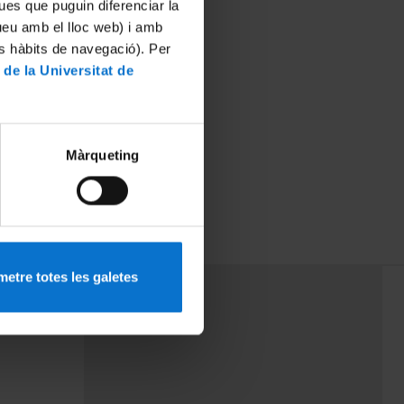
ues que puguin diferenciar la
tueu amb el lloc web) i amb
es hàbits de navegació). Per
 de la Universitat de
Màrqueting
etre totes les galetes
PEU 3
Contact
cy