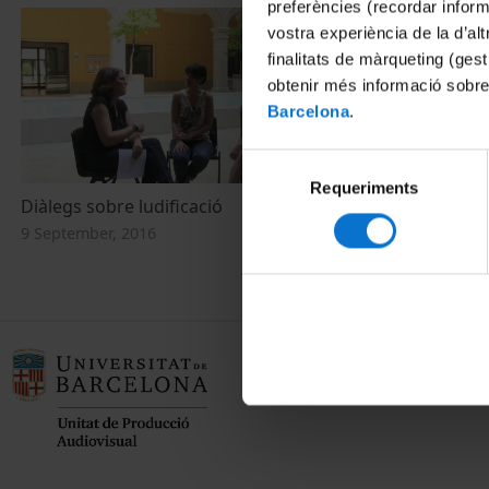
preferències (recordar infor
vostra experiència de la d’al
finalitats de màrqueting (gest
obtenir més informació sobre
Barcelona
.
Selecció
Requeriments
de
Diàlegs sobre ludificació
Experiències 
consentiment
9 September, 2016
9 September, 