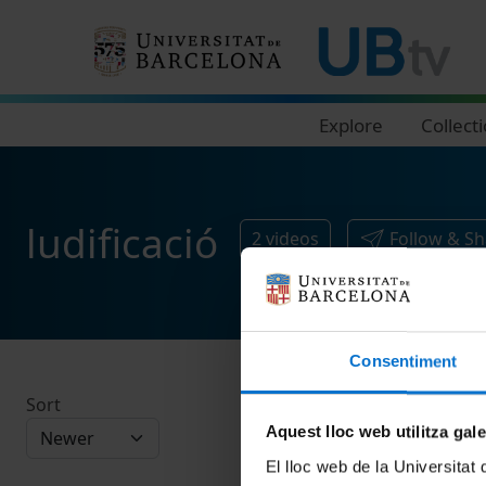
Navegació principal
Explore
Collect
ludificació
2
videos
Follow & Sh
Consentiment
Sort
Aquest lloc web utilitza gal
El lloc web de la Universitat 