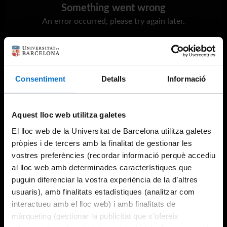
Something went wrong
An error occurred, please try again later.
Try again
Consentiment
Detalls
Informació
Aquest lloc web utilitza galetes
El lloc web de la Universitat de Barcelona utilitza galetes
pròpies i de tercers amb la finalitat de gestionar les
vostres preferències (recordar informació perquè accediu
al lloc web amb determinades característiques que
puguin diferenciar la vostra experiència de la d’altres
usuaris), amb finalitats estadístiques (analitzar com
interactueu amb el lloc web) i amb finalitats de
màrqueting (gestionar la publicitat que s’ofereix