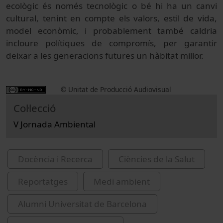
ecològic
és
només
tecnològic
o
bé hi ha un
canvi
cultural,
tenint en
compte els
valors
, estil de
vida
,
model
econòmic,
i
probablement
també
caldria
incloure
polítiques
de compromís
, per garantir
deixar
a
les
generacions
futures un
hàbitat
millor
.
© Unitat de Producció Audiovisual
Col·lecció
V Jornada Ambiental
Docència i Recerca
Ciències de la Salut
Reportatges
Medi ambient
Alumni Universitat de Barcelona