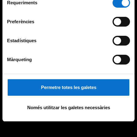
consultar la
Política de galetes del lloc web de la
Requeriments
de
Universitat de Barcelona
.
consentiment
Preferències
Estadístiques
Màrqueting
Permetre totes les galetes
Només utilitzar les galetes necessàries