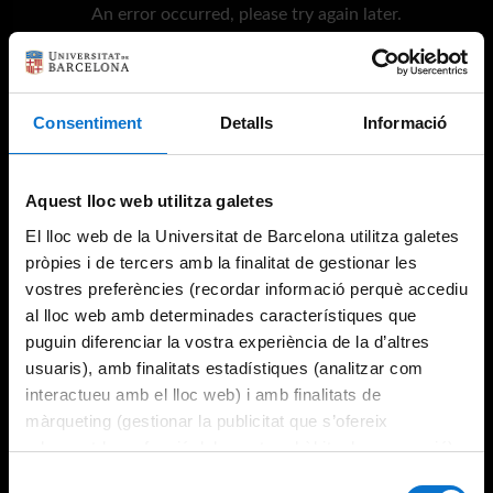
An error occurred, please try again later.
Try again
Consentiment
Detalls
Informació
Aquest lloc web utilitza galetes
El lloc web de la Universitat de Barcelona utilitza galetes
pròpies i de tercers amb la finalitat de gestionar les
vostres preferències (recordar informació perquè accediu
al lloc web amb determinades característiques que
puguin diferenciar la vostra experiència de la d’altres
usuaris), amb finalitats estadístiques (analitzar com
interactueu amb el lloc web) i amb finalitats de
màrqueting (gestionar la publicitat que s’ofereix
adequant-la en funció dels vostres hàbits de navegació).
Per obtenir més informació sobre les galetes podeu
Selecció