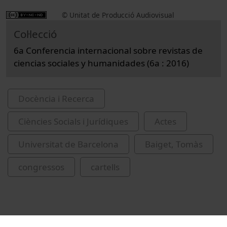
© Unitat de Producció Audiovisual
Col·lecció
6a Conferencia internacional sobre revistas de
ciencias sociales y humanidades (6a : 2016)
Docència i Recerca
Ciències Socials i Jurídiques
Actes
Universitat de Barcelona
Baiget, Tomàs
congressos
cartells