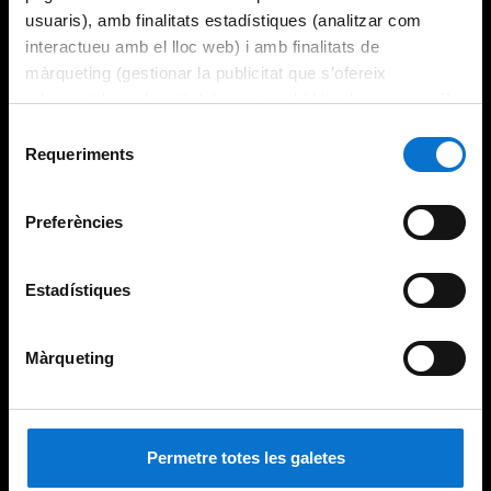
usuaris), amb finalitats estadístiques (analitzar com
interactueu amb el lloc web) i amb finalitats de
màrqueting (gestionar la publicitat que s’ofereix
adequant-la en funció dels vostres hàbits de navegació).
Per obtenir més informació sobre les galetes podeu
Selecció
consultar la
Política de galetes del lloc web de la
Requeriments
de
Universitat de Barcelona
.
consentiment
Preferències
Estadístiques
Màrqueting
Permetre totes les galetes