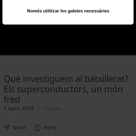
Només utilitzar les galetes necessàries
Què investiguem al batxillerat?
Els superconductors, un món
fred
1 April, 2009
Catalan
Share
Notify