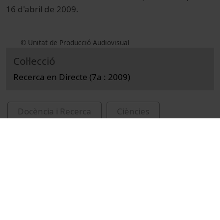
16 d'abril de 2009.
© Unitat de Producció Audiovisual
Col·lecció
Recerca en Directe (7a : 2009)
Docència i Recerca
Ciències
Reportatges
Parc Científic de Barcelona
superconductors
física