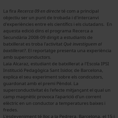
La fira
Recerca 09 en directe
té com a principal
objectiu ser un punt de trobada i d'intercanvi
d'experiències entre els científics i els ciutadans. En
aquesta edició dins el programa Recerca a
Secundària 2008-09 dirigit a estudiants de
batxillerat es troba l'activitat
Què investiguem al
baxtillerat?
. El reportatge presenta una experiència
amb superconductors.
Laia Alcaraz, estudiant de batxillerat a l'Escola IPSI
Institució Pedagògica Sant Isidor, de Barcelona,
explica el seu experiment sobre els condcutors,
guardonat amb el premi Pèndol. La
superconductivitat és l'efecte mitjançant el qual un
camp magnètic provoca l'aparició d'un corrent
elèctric en un conductor a temperatures baixes i
fredes.
L'esdeveniment té lloc a la Pedrera, Barcelona, el 15 i