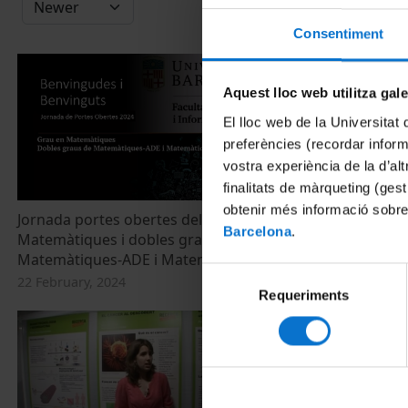
Consentiment
Aquest lloc web utilitza gal
El lloc web de la Universitat 
preferències (recordar infor
vostra experiència de la d’al
finalitats de màrqueting (gest
obtenir més informació sobre
Jornada portes obertes del Grau en
Col·loqui geol
Barcelona
.
Matemàtiques i dobles graus de
6 June, 2017
Matemàtiques-ADE i Matemàtiques-Física
Selecció
22 February, 2024
Requeriments
de
consentiment