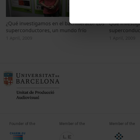
¿Qué investigamos en el bachillerato? Los
Què investigu
superconductores, un mundo frío
superconduc
1 April, 2009
1 April, 2009
Founder of the
Member of the
Member of the