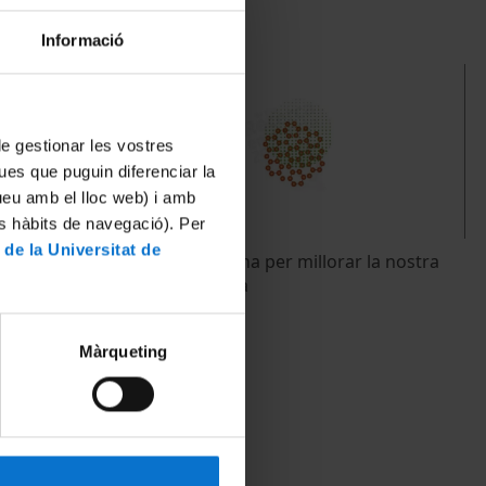
Informació
 de gestionar les vostres
ues que puguin diferenciar la
tueu amb el lloc web) i amb
es hàbits de navegació). Per
 de la Universitat de
a mejorar
La llum: una eina per millorar la nostra
qualitat de vida
5 April, 2011
Màrqueting