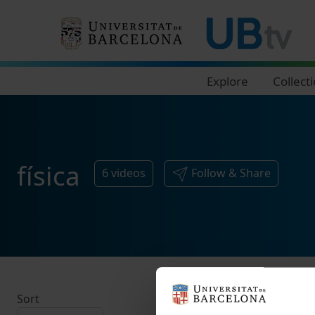
Navegació principal
Explore
Collect
física
6
videos
Follow & Share
Sort