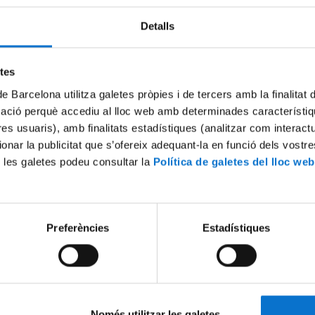
Detalls
etes
de Barcelona utilitza galetes pròpies i de tercers amb la finalitat
mació perquè accediu al lloc web amb determinades característiq
tres usuaris), amb finalitats estadístiques (analitzar com interac
ionar la publicitat que s’ofereix adequant-la en funció dels vostr
 les galetes podeu consultar la
Política de galetes del lloc web
ogia i física
La luz: una herramienta par
nuestra calidad de vida
5 April, 2011
Preferències
Estadístiques
Només utilitzar les galetes