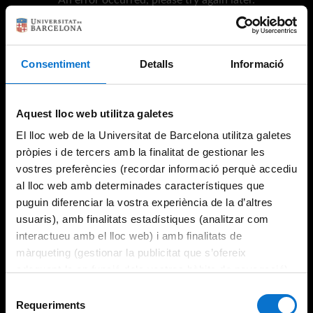
Consentiment
Detalls
Informació
Try again
Aquest lloc web utilitza galetes
El lloc web de la Universitat de Barcelona utilitza galetes
pròpies i de tercers amb la finalitat de gestionar les
vostres preferències (recordar informació perquè accediu
al lloc web amb determinades característiques que
puguin diferenciar la vostra experiència de la d’altres
usuaris), amb finalitats estadístiques (analitzar com
interactueu amb el lloc web) i amb finalitats de
màrqueting (gestionar la publicitat que s’ofereix
adequant-la en funció dels vostres hàbits de navegació).
Per obtenir més informació sobre les galetes podeu
Selecció
consultar la
Política de galetes del lloc web de la
Requeriments
de