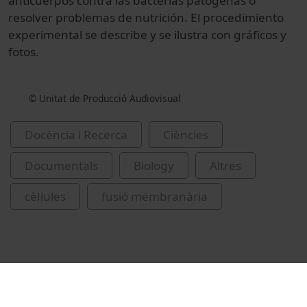
anticuerpos contra las bacterias patógenas o
resolver problemas de nutrición. El procedimiento
experimental se describe y se ilustra con gráficos y
fotos.
© Unitat de Producció Audiovisual
Docència i Recerca
Ciències
Documentals
Biology
Altres
cèl·lules
fusió membranària